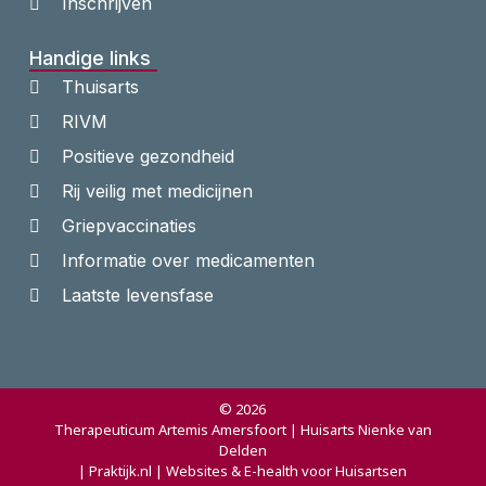
Inschrijven
Handige links
Thuisarts
RIVM
Positieve gezondheid
Rij veilig met medicijnen
Griepvaccinaties
Informatie over medicamenten
Laatste levensfase
© 2026
Therapeuticum Artemis Amersfoort | Huisarts Nienke van
Delden
| Praktijk.nl | Websites & E-health voor Huisartsen