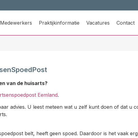
Medewerkers
Praktijkinformatie
Vacatures
Contact
rtsenSpoedPost
en van de huisarts?
rtsenspoedpost Eemland
.
baar advies. U leest meteen wat u zelf kunt doen of dat 
rts.
spoedpost belt, heeft geen spoed. Daardoor is het vaak e