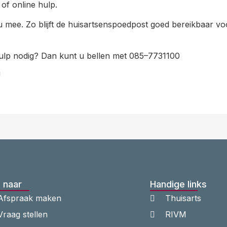
of online hulp.
t u mee. Zo blijft de huisartsenspoedpost goed bereikbaar 
 hulp nodig? Dan kunt u bellen met 085–7731100
!
 naar
Handige links
Afspraak maken
Thuisarts
Vraag stellen
RIVM